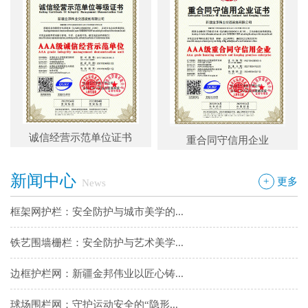
铁艺围墙栅栏：安全防护与艺术美学...
边框护栏网：新疆金邦伟业以匠心铸...
球场围栏网：守护运动安全的“隐形...
新疆金邦伟业：方管铁艺护栏——安...
诚信经营示范单位证书
重合同守信用企业
新疆金邦伟业道路隔离栅：以创新工...
新闻中心
钢板网：城市基建与工业领域的“金...
+
更多
News
框架网护栏：安全防护与城市美学的...
铁艺围墙栅栏：安全防护与艺术美学...
边框护栏网：新疆金邦伟业以匠心铸...
球场围栏网：守护运动安全的“隐形...