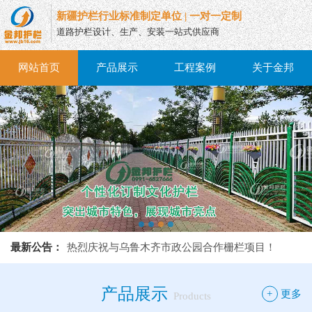
新疆护栏行业标准制定单位 | 一对一定制
道路护栏设计、生产、安装一站式供应商
网站首页
产品展示
工程案例
关于金邦
热烈庆祝与乌鲁木齐市政公园合作栅栏项目！
最新公告：
热烈庆祝与乌鲁木齐市政公园合作栅栏项目！
热烈庆祝与乌鲁木齐市政公园合作栅栏项目！
产品展示
+
更多
Products