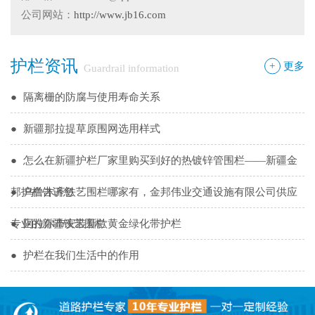
●
护栏网怎样做日常保养
公司网站：
http://www.jb16.com
●
"多样“候车亭，旨在为您提供一个舒心候车环境
护栏资讯
●
候车亭规格型号小解
+
更多
Guardrail information
●
隔离栅的防腐与使用寿命关系
●
新疆那拉提草原围网选用样式
●
怎么在新疆护栏厂家里购买到好的热镀锌管围栏——新疆金
邦护栏告诉您
●
乌鲁木齐铁艺围栏哪家有，金邦伟业交通设施有限公司供应
专业的新疆铁艺围栏
●
阿拉尔市安装新款黄金绿化带护栏
●
护栏在我们生活中的作用
●
你不知道的候车厅安装注意事项