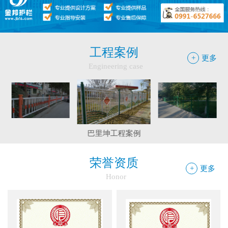
●
护栏网怎样做日常保养
●
"多样“候车亭，旨在为您提供一个舒心候车环境
●
候车亭规格型号小解
工程案例
+
更多
Engineering case
边框护栏网：新疆金邦伟业以匠心铸...
和静县护栏工程
精河县公园大门围栏工程
球场围栏网：守护运动安全的“隐形...
巴里坤工程案例
新疆金邦伟业：方管铁艺护栏——安...
荣誉资质
+
更多
Honor
新疆金邦伟业道路隔离栅：以创新工...
钢板网：城市基建与工业领域的“金...
框架网护栏：安全防护与城市美学的...