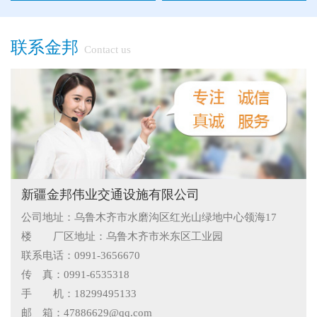
●
"多样“候车亭，旨在为您提供一个舒心候车环境
联系金邦
Contact us
●
候车亭规格型号小解
●
隔离栅的防腐与使用寿命关系
●
新疆那拉提草原围网选用样式
●
怎么在新疆护栏厂家里购买到好的热镀锌管围栏——新疆金
邦护栏告诉您
●
乌鲁木齐铁艺围栏哪家有，金邦伟业交通设施有限公司供应
新疆金邦伟业交通设施有限公司
公司地址：乌鲁木齐市水磨沟区红光山绿地中心领海17
专业的新疆铁艺围栏
●
阿拉尔市安装新款黄金绿化带护栏
楼 厂区地址：乌鲁木齐市米东区工业园
●
护栏在我们生活中的作用
联系电话：0991-3656670
传 真：0991-6535318
●
你不知道的候车厅安装注意事项
手 机：18299495133
邮 箱：47886629@qq.com