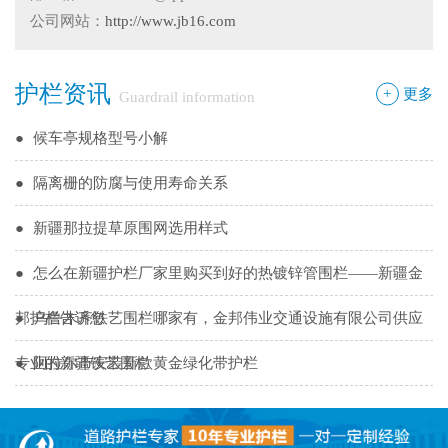
●
你不知道的候车厅安装注意事项
公司网站：
http://www.jb16.com
●
护栏网怎样做日常保养
护栏资讯
●
"多样“候车亭，旨在为您提供一个舒心候车环境
+
更多
Guardrail information
●
候车亭规格型号小解
●
隔离栅的防腐与使用寿命关系
●
新疆那拉提草原围网选用样式
●
怎么在新疆护栏厂家里购买到好的热镀锌管围栏——新疆金
邦护栏告诉您
●
乌鲁木齐铁艺围栏哪家有，金邦伟业交通设施有限公司供应
专业的新疆铁艺围栏
●
阿拉尔市安装新款黄金绿化带护栏
●
护栏在我们生活中的作用