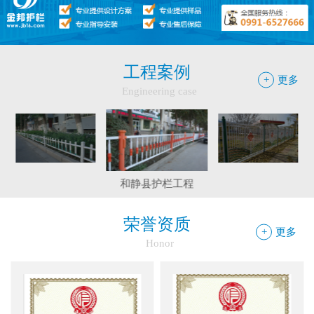
●
你不知道的候车厅安装注意事项
●
护栏网怎样做日常保养
●
"多样“候车亭，旨在为您提供一个舒心候车环境
工程案例
+
更多
Engineering case
●
候车亭规格型号小解
伊宁市护栏工程
巴里坤工程案例
边框护栏网：新疆金邦伟业以匠心铸...
和静县护栏工程
球场围栏网：守护运动安全的“隐形...
荣誉资质
+
更多
Honor
新疆金邦伟业：方管铁艺护栏——安...
新疆金邦伟业道路隔离栅：以创新工...
钢板网：城市基建与工业领域的“金...