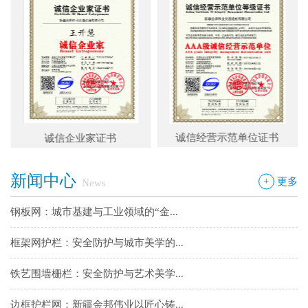
框架网护栏：安全防护与城市美学的...
铁艺围墙栅栏：安全防护与艺术美学...
边框护栏网：新疆金邦伟业以匠心铸...
球场围栏网：守护运动安全的“隐形...
诚信经营示范单位证书
诚信企业家证书
新疆金邦伟业：方管铁艺护栏——安...
新闻中心
新疆金邦伟业道路隔离栅：以创新工...
+
更多
News
钢板网：城市基建与工业领域的“金...
框架网护栏：安全防护与城市美学的...
铁艺围墙栅栏：安全防护与艺术美学...
边框护栏网：新疆金邦伟业以匠心铸...