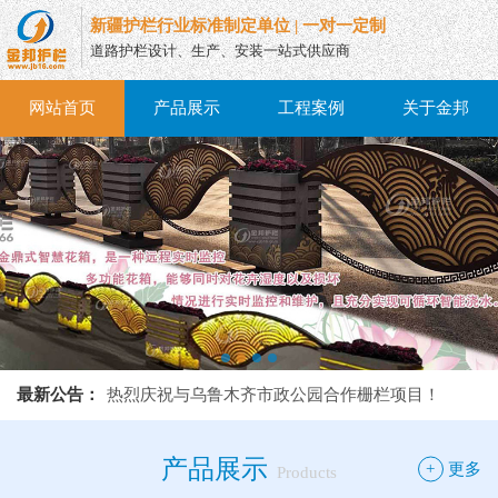
新疆护栏行业标准制定单位 | 一对一定制
道路护栏设计、生产、安装一站式供应商
网站首页
产品展示
工程案例
关于金邦
热烈庆祝与乌鲁木齐市政公园合作栅栏项目！
最新公告：
热烈庆祝与乌鲁木齐市政公园合作栅栏项目！
热烈庆祝与乌鲁木齐市政公园合作栅栏项目！
产品展示
+
更多
Products