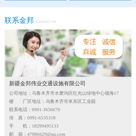
联系金邦
Contact us
●
"多样“候车亭，旨在为您提供一个舒心候车环境
●
候车亭规格型号小解
●
隔离栅的防腐与使用寿命关系
●
新疆那拉提草原围网选用样式
●
怎么在新疆护栏厂家里购买到好的热镀锌管围栏——新疆金
新疆金邦伟业交通设施有限公司
公司地址：乌鲁木齐市水磨沟区红光山绿地中心领海17
邦护栏告诉您
●
乌鲁木齐铁艺围栏哪家有，金邦伟业交通设施有限公司供应
楼 厂区地址：乌鲁木齐市米东区工业园
专业的新疆铁艺围栏
●
阿拉尔市安装新款黄金绿化带护栏
联系电话：0991-3656670
传 真：0991-6535318
●
护栏在我们生活中的作用
手 机：18299495133
邮 箱：47886629@qq.com