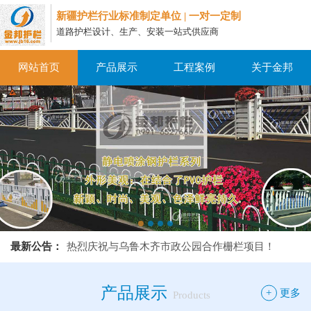
新疆护栏行业标准制定单位 | 一对一定制
道路护栏设计、生产、安装一站式供应商
网站首页
产品展示
工程案例
关于金邦
热烈庆祝与乌鲁木齐市政公园合作栅栏项目！
最新公告：
热烈庆祝与乌鲁木齐市政公园合作栅栏项目！
热烈庆祝与乌鲁木齐市政公园合作栅栏项目！
产品展示
+
更多
Products