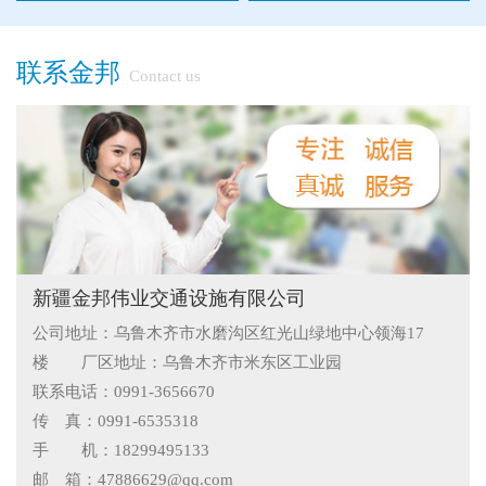
联系金邦
Contact us
●
"多样“候车亭，旨在为您提供一个舒心候车环境
●
候车亭规格型号小解
新疆金邦伟业交通设施有限公司
公司地址：乌鲁木齐市水磨沟区红光山绿地中心领海17
●
隔离栅的防腐与使用寿命关系
楼 厂区地址：乌鲁木齐市米东区工业园
●
新疆那拉提草原围网选用样式
联系电话：0991-3656670
传 真：0991-6535318
●
怎么在新疆护栏厂家里购买到好的热镀锌管围栏——新疆金
手 机：18299495133
邮 箱：47886629@qq.com