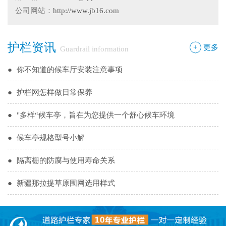
邦护栏告诉您
●
乌鲁木齐铁艺围栏哪家有，金邦伟业交通设施有限公司供应
公司网站：
http://www.jb16.com
专业的新疆铁艺围栏
●
阿拉尔市安装新款黄金绿化带护栏
护栏资讯
●
护栏在我们生活中的作用
+
更多
Guardrail information
●
你不知道的候车厅安装注意事项
●
护栏网怎样做日常保养
●
"多样“候车亭，旨在为您提供一个舒心候车环境
●
候车亭规格型号小解
●
隔离栅的防腐与使用寿命关系
●
新疆那拉提草原围网选用样式
●
怎么在新疆护栏厂家里购买到好的热镀锌管围栏——新疆金