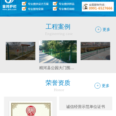
邦护栏告诉您
●
乌鲁木齐铁艺围栏哪家有，金邦伟业交通设施有限公司供应
专业的新疆铁艺围栏
●
阿拉尔市安装新款黄金绿化带护栏
●
护栏在我们生活中的作用
工程案例
+
更多
Engineering case
●
你不知道的候车厅安装注意事项
●
护栏网怎样做日常保养
●
"多样“候车亭，旨在为您提供一个舒心候车环境
巴里坤工程案例
阿拉尔绿化带护栏工程
边框护栏网：新疆金邦伟业以匠心铸...
精河县公园大门围栏工程
●
候车亭规格型号小解
球场围栏网：守护运动安全的“隐形...
荣誉资质
+
更多
Honor
新疆金邦伟业：方管铁艺护栏——安...
新疆金邦伟业道路隔离栅：以创新工...
诚信经营示范单位证书
钢板网：城市基建与工业领域的“金...