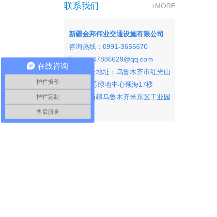
联系我们
+MORE
新疆金邦伟业交通设施有限公司
咨询热线：0991-3656670
Email：47886629@qq.com
在线咨询
市区办公地址：
乌鲁木齐市红光山
护栏报价
路2588号绿地中心领海17楼
护栏定制
厂址：新疆乌鲁木齐米东区工业园
区
售后服务